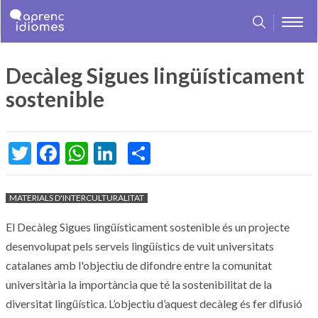
Decàleg Sigues lingüísticament
Skip
Skip
Skip
Jump
to
to
to
to
sostenible
main
language
main
home
content
selector
menu
page
Twitter
Facebook
WhatsApp
LinkedIn
Share
MATERIALS D'INTERCULTURALITAT
El Decàleg Sigues lingüísticament sostenible és un projecte
desenvolupat pels serveis lingüístics de vuit universitats
catalanes amb l'objectiu de difondre entre la comunitat
universitària la importància que té la sostenibilitat de la
diversitat lingüística. L’objectiu d’aquest decàleg és fer difusió