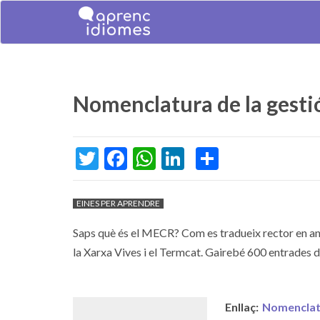
Nomenclatura de la gestió
Skip
Skip
Skip
Jump
to
to
to
to
main
language
main
home
content
selector
menu
page
Twitter
Facebook
WhatsApp
LinkedIn
Share
EINES PER APRENDRE
Saps què és el MECR? Com es tradueix rector en ang
la Xarxa Vives i el Termcat. Gairebé 600 entrades del
Enllaç
Nomenclatu