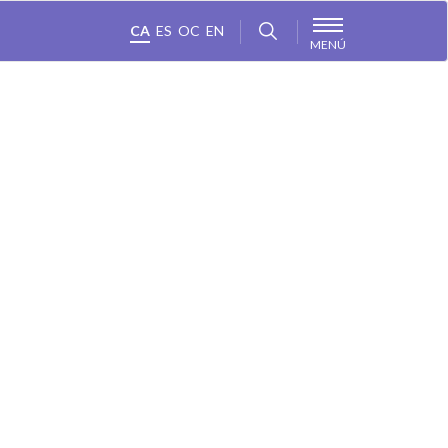
CA
ES
OC
EN
MENÚ