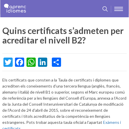
Quins certificats s’admeten per
Skip
Skip
Skip
Jump
to
to
to
to
acreditar el nivell B2?
main
language
main
home
content
selector
menu
page
Twitter
Facebook
WhatsApp
LinkedIn
Share
Els certificats que consten a la Taula de certificats i diplomes que
acrediten els coneixements d’una tercera llengua (anglès, francès,
alemany i italià) de nivell B1 o superior, segons el Marc europeu comú
de referència per a les llengües del Consell d’Europa, annexa a l’Acord
de la Junta del Consell Interuniversitari de Catalunya de modificació
de l'Acord de 24 d'abril de 2015, sobre el reconeixement de
certificats i títols acreditatius de la competència en llengües
estrangeres. Pots trobar aquesta taula oficial a l’apartat
Exàmens i
certificats
.